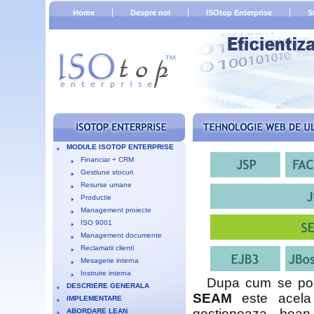
Home
Despre noi
ISOtop Enterprise
S
MODULE ISOTOP ENTERPRISE
Financiar + CRM
Gestiune stocuri
Resurse umane
Productie
Management proiecte
ISO 9001
Management documente
Reclamatii clienti
Mesagerie interna
Instruire interna
Dupa cum se poat
DESCRIERE GENERALA
SEAM
este acela 
IMPLEMENTARE
gestioneaza bean-u
ABORDARE LEAN