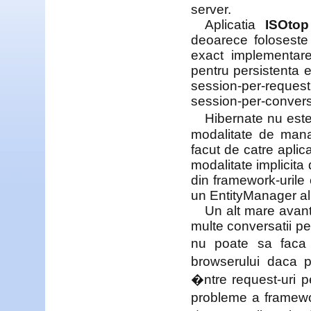
server.
Aplicatia
ISOtop
deoarece foloseste
exact implementare
pentru persistenta 
session-per-reque
session-per-convers
Hibernate nu este
modalitate de man
facut de catre aplic
modalitate implicit
din framework-urile
un EntityManager al
Un alt mare avant
multe conversatii pen
nu poate sa faca 
browserului daca 
�ntre request-uri p
probleme a framewo