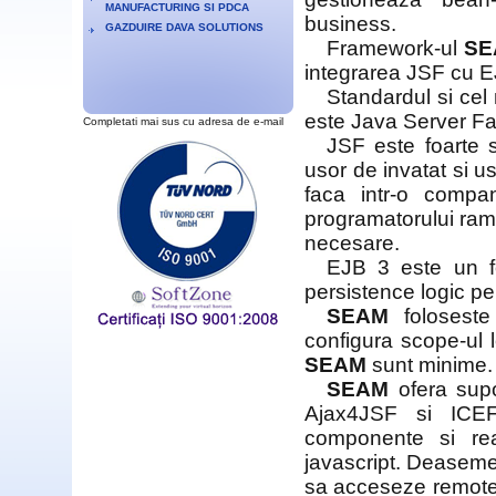
MANUFACTURING SI PDCA
business.
GAZDUIRE DAVA SOLUTIONS
Framework-ul
SE
integrarea JSF cu E
Standardul si ce
este Java Server Fa
Completati mai sus cu adresa de e-mail
JSF este foarte s
usor de invatat si u
faca intr-o compa
programatorului ram
necesare.
EJB 3 este un f
persistence logic pe
SEAM
foloseste 
configura scope-ul l
SEAM
sunt minime.
SEAM
ofera supo
Ajax4JSF si ICEFa
componente si rea
javascript. Dease
sa acceseze remote,