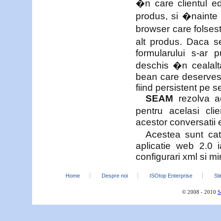
�n care clientul e
produs, si �nainte 
browser care folse
alt produs. Daca s
formularului s-ar 
deschis �n cealalt
bean care deservest
fiind persistent pe s
SEAM
rezolva ac
pentru acelasi cli
acestor conversatii 
Acestea sunt cat
aplicatie web 2.0 
configurari xml si m
Home
Despre noi
ISOtop Enterprise
Sti
© 2008 - 2010
S